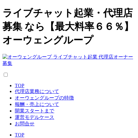
ライブチャット起業・代理店
募集 なら【最大料率６６％】
オーウェングループ
TOP
代理店業務について
オーウェングループの特徴
報酬・売上について
開業スタートまで
運営モデルケース
お問合せ
TOP