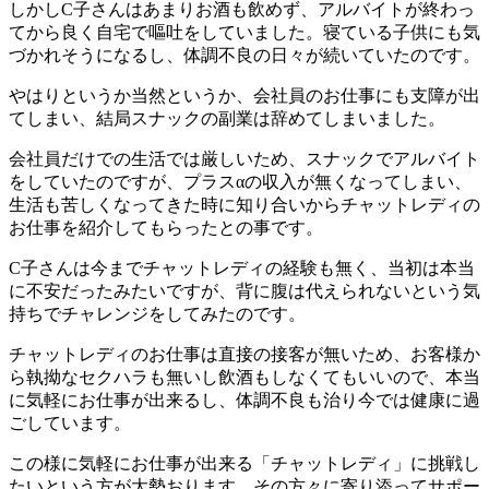
しかしC子さんはあまりお酒も飲めず、アルバイトが終わっ
てから良く自宅で嘔吐をしていました。寝ている子供にも気
づかれそうになるし、体調不良の日々が続いていたのです。
やはりというか当然というか、会社員のお仕事にも支障が出
てしまい、結局スナックの副業は辞めてしまいました。
会社員だけでの生活では厳しいため、スナックでアルバイト
をしていたのですが、プラスαの収入が無くなってしまい、
生活も苦しくなってきた時に知り合いからチャットレディの
お仕事を紹介してもらったとの事です。
C子さんは今までチャットレディの経験も無く、当初は本当
に不安だったみたいですが、背に腹は代えられないという気
持ちでチャレンジをしてみたのです。
チャットレディのお仕事は直接の接客が無いため、お客様か
ら執拗なセクハラも無いし飲酒もしなくてもいいので、本当
に気軽にお仕事が出来るし、体調不良も治り今では健康に過
ごしています。
この様に気軽にお仕事が出来る「チャットレディ」に挑戦し
たいという方が大勢おります。その方々に寄り添ってサポー