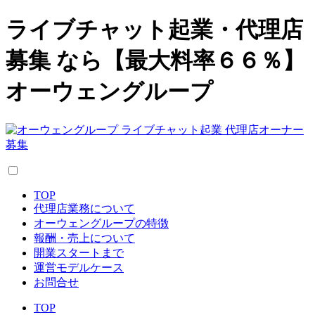
ライブチャット起業・代理店
募集 なら【最大料率６６％】
オーウェングループ
TOP
代理店業務について
オーウェングループの特徴
報酬・売上について
開業スタートまで
運営モデルケース
お問合せ
TOP