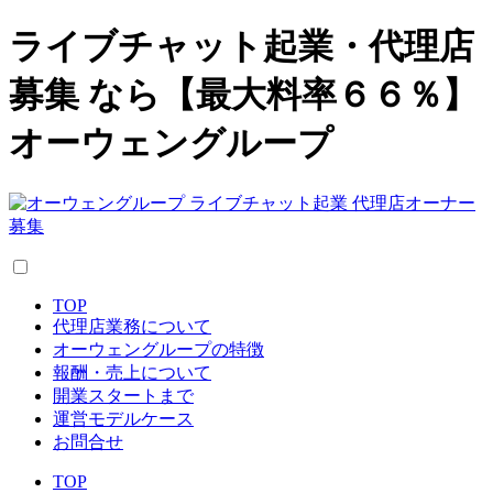
ライブチャット起業・代理店
募集 なら【最大料率６６％】
オーウェングループ
TOP
代理店業務について
オーウェングループの特徴
報酬・売上について
開業スタートまで
運営モデルケース
お問合せ
TOP